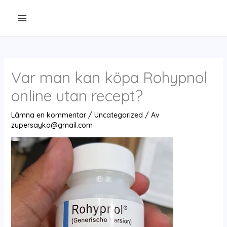
Hoppa
till
innehåll
Var man kan köpa Rohypnol
online utan recept?
Lämna en kommentar
/
Uncategorized
/ Av
zupersayko@gmail.com