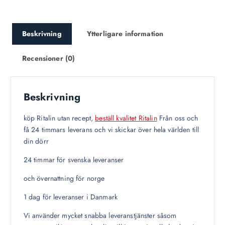
,
0
0
Beskrivning
Ytterligare information
0
.
Recensioner (0)
0
0
Beskrivning
köp Ritalin utan recept,
beställ kvalitet Ritalin
Från oss och
få 24 timmars leverans och vi skickar över hela världen till
din dörr
24 timmar för svenska leveranser
och övernattning för norge
1 dag för leveranser i Danmark
Vi använder mycket snabba leveranstjänster såsom