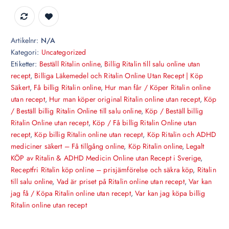
l
l
:
k
Artikelnr:
N/A
r
Kategori:
Uncategorized
1
Etiketter:
Beställ Ritalin online
,
Billig Ritalin till salu online utan
,
recept
,
Billiga Läkemedel och Ritalin Online Utan Recept | Köp
7
Säkert
,
Få billig Ritalin online
,
Hur man får / Köper Ritalin online
0
utan recept
,
Hur man köper original Ritalin online utan recept
,
Köp
0
/ Beställ billig Ritalin Online till salu online
,
Köp / Beställ billig
.
Ritalin Online utan recept
,
Köp / Få billig Ritalin Online utan
0
recept
,
Köp billig Ritalin online utan recept
,
Köp Ritalin och ADHD
0
mediciner säkert – Få tillgång online
,
Köp Ritalin online
,
Legalt
t
KÖP av Ritalin & ADHD Medicin Online utan Recept i Sverige
,
i
Receptfri Ritalin köp online – prisjämförelse och säkra köp
,
Ritalin
l
till salu online
,
Vad är priset på Ritalin online utan recept
,
Var kan
l
jag få / Köpa Ritalin online utan recept
,
Var kan jag köpa billig
k
Ritalin online utan recept
r
7