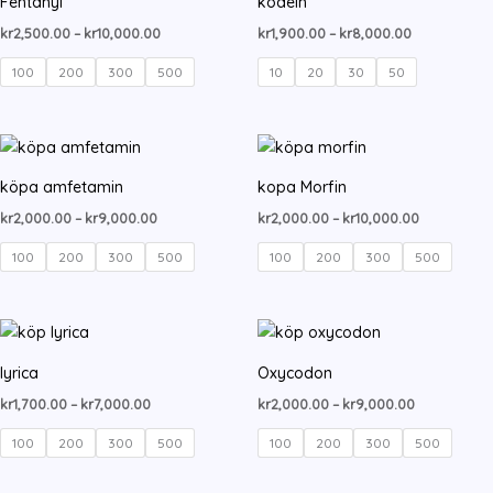
Fentanyl
kodein
Prisintervall:
Prisintervall:
kr
2,500.00
–
kr
10,000.00
kr
1,900.00
–
kr
8,000.00
kr2,500.00
kr1,900.00
till
till
100
200
300
500
10
20
30
50
kr10,000.00
kr8,000.00
köpa amfetamin
kopa Morfin
Prisintervall:
Prisinterval
kr
2,000.00
–
kr
9,000.00
kr
2,000.00
–
kr
10,000.00
kr2,000.00
kr2,000.00
till
till
100
200
300
500
100
200
300
500
kr9,000.00
kr10,000.0
lyrica
Oxycodon
Prisintervall:
Prisintervall
kr
1,700.00
–
kr
7,000.00
kr
2,000.00
–
kr
9,000.00
kr1,700.00
kr2,000.00
till
till
100
200
300
500
100
200
300
500
kr7,000.00
kr9,000.00