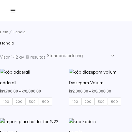
Hoppa
till
innehåll
Hem
/ Handla
Handla
Visar 1–12 av 18 resultat
adderall
Diazepam Valium
Prisintervall:
Prisintervall
kr
1,700.00
–
kr
8,000.00
kr
2,000.00
–
kr
8,000.00
kr1,700.00
kr2,000.00
till
till
100
200
300
500
100
200
300
500
kr8,000.00
kr8,000.00