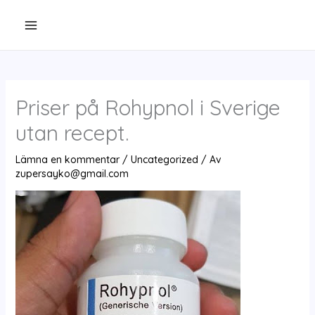
Hoppa
till
innehåll
Priser på Rohypnol i Sverige
utan recept.
Lämna en kommentar
/
Uncategorized
/ Av
zupersayko@gmail.com