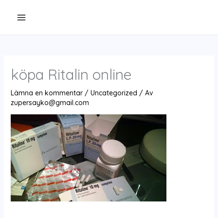
Hoppa
till
innehåll
köpa Ritalin online
Lämna en kommentar
/
Uncategorized
/ Av
zupersayko@gmail.com