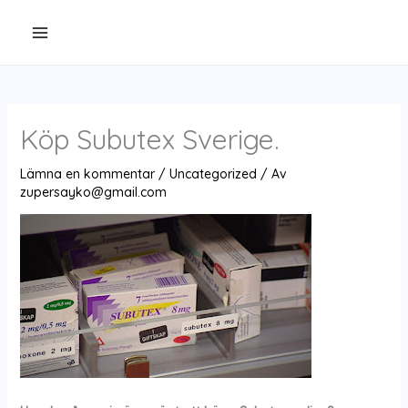
Hoppa
till
innehåll
Köp Subutex Sverige.
Lämna en kommentar
/
Uncategorized
/ Av
zupersayko@gmail.com