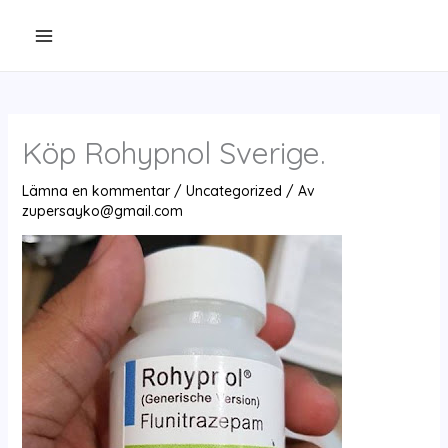
Hoppa
till
innehåll
Köp Rohypnol Sverige.
Lämna en kommentar
/
Uncategorized
/ Av
zupersayko@gmail.com