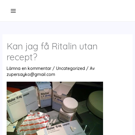
Hoppa
till
innehåll
Kan jag få Ritalin utan
recept?
Lämna en kommentar
/
Uncategorized
/ Av
zupersayko@gmail.com