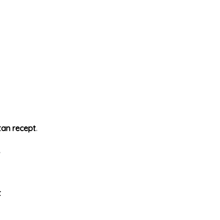
tan recept
.
,
t