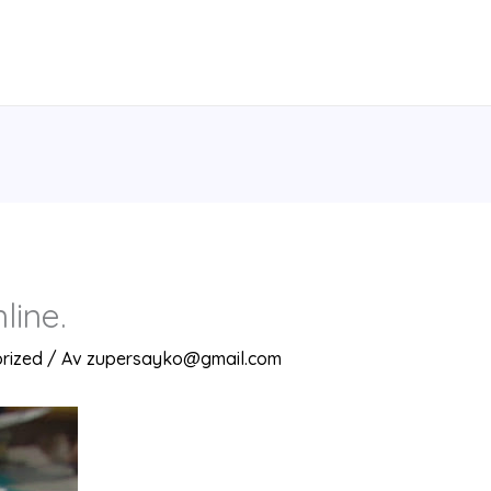
line.
rized
/ Av
zupersayko@gmail.com