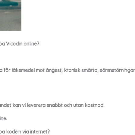
öpa
Vicodin
online?
källa för läkemedel mot ångest, kronisk smärta, sömnstörning
andet kan vi leverera snabbt och utan kostnad.
ine.
öpa
kodein
via internet?