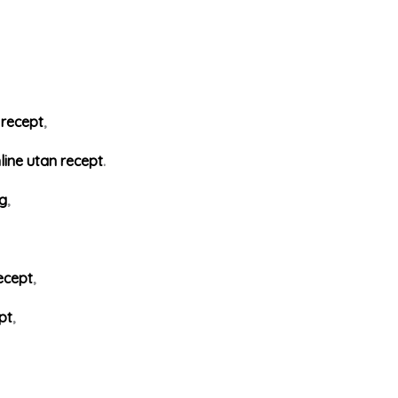
 recept
,
ine utan recept
.
yg
,
ecept
,
pt
,