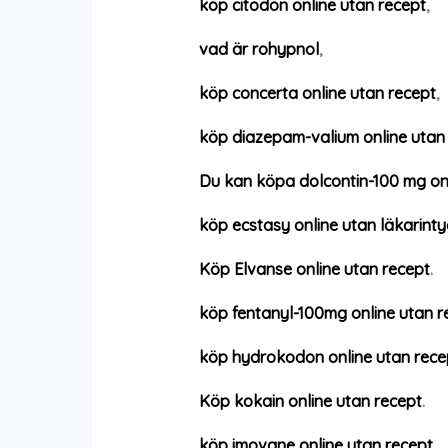
köp citodon online utan recept
,
vad är rohypnol
,
köp concerta online utan recept
,
köp diazepam-valium online utan
Du kan köpa dolcontin-100 mg onl
köp ecstasy online utan läkarint
Köp Elvanse online utan recept
.
köp fentanyl-100mg online utan r
köp hydrokodon online utan rece
Köp kokain online utan recept
.
köp imovane online utan recept
,