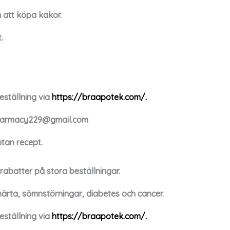
m att köpa kakor.
.
ställning via
https://braapotek.com/.
harmacy229@gmail.com
utan recept.
abatter på stora beställningar.
märta, sömnstörningar, diabetes och cancer.
ställning via
https://braapotek.com/.