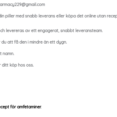
harmacy229@gmail.com
in piller med snabb leverans eller köpa det online utan recep
 och levereras av ett engagerat, snabbt leveransteam.
du att få den i mindre än ett dygn.
tt namn.
r ditt köp hos oss.
ecept för amfetaminer
.