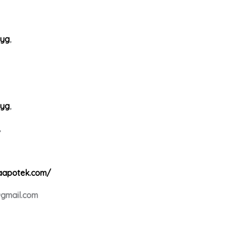
tyg
,
tyg
,
,
raapotek.com/
gmail.com