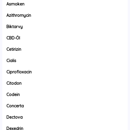
Asmoken
Azithromycin
Biktarvy
CBD-Öl
Cetirizin
Cialis
Ciprofloxacin
Citodon
Codein
Concerta
Dectova
Dexedrin