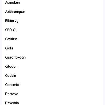
Asmoken
Azithromycin
Biktarvy
CBD-Öl
Cetirizin
Cialis
Ciprofloxacin
Citodon
Codein
Concerta
Dectova
Dexedrin