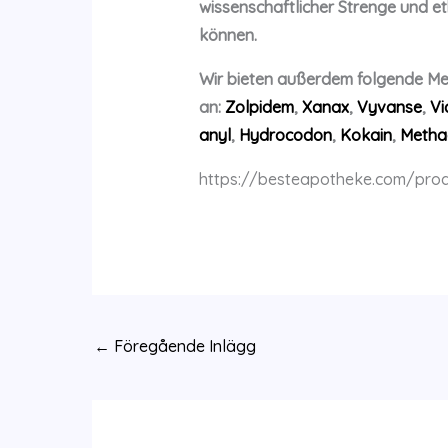
wissenschaftlicher Strenge und et
können.
Wir bieten außerdem folgende M
an:
Zolpidem
,
Xanax
,
Vyvanse
,
Vi
anyl
,
Hydrocodon
,
Kokain
,
Metha
https://besteapotheke.com/pro
←
Föregående Inlägg