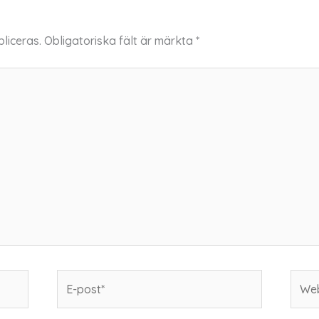
liceras.
Obligatoriska fält är märkta
*
E-
Webb
post*