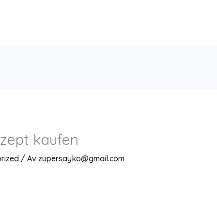
zept kaufen
rized
/ Av
zupersayko@gmail.com