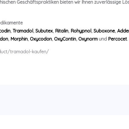
hischen Geschäftspraktiken bieten wir Ihnen zuverlässige Lös
edikamente
codin
,
Tramadol
,
Subutex
,
Ritalin
,
Rohypnol
,
Suboxone
,
Adder
don
,
Morphin
,
Oxycodon
,
OxyContin
,
Oxynorm
und
Percocet
.
duct/tramadol-kaufen/