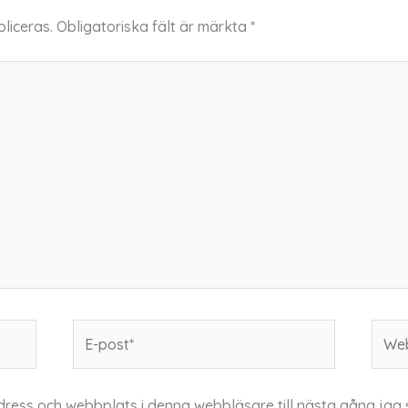
liceras.
Obligatoriska fält är märkta
*
E-
Webb
post*
dress och webbplats i denna webbläsare till nästa gång jag 