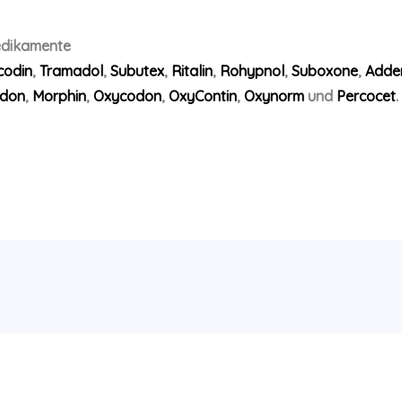
edikamente
codin
,
Tramadol
,
Subutex
,
Ritalin
,
Rohypnol
,
Suboxone
,
Adder
don
,
Morphin
,
Oxycodon
,
OxyContin
,
Oxynorm
und
Percocet
.