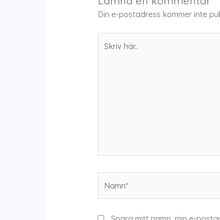
Lämna en kommentar
Din e-postadress kommer inte pub
Skriv
här..
Namn*
Spara mitt namn, min e-posta