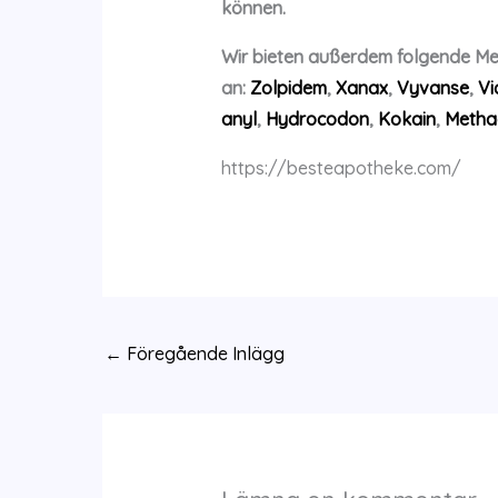
können.
Wir bieten außerdem folgende M
an:
Zolpidem
,
Xanax
,
Vyvanse
,
Vi
anyl
,
Hydrocodon
,
Kokain
,
Metha
https://besteapotheke.com/
←
Föregående Inlägg