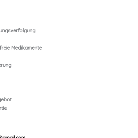
ungsverfolgung
tfreie Medikamente
erung
gebot
tie
@gmail.com