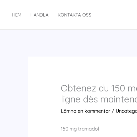
Hoppa
till
HEM
HANDLA
KONTAKTA OSS
innehåll
Obtenez du 150 m
ligne dès mainten
Lämna en kommentar
/
Uncatego
150 mg tramadol