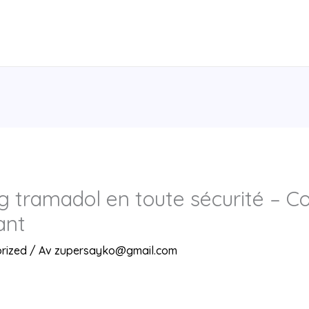
g tramadol en toute sécurité –
ant
rized
/ Av
zupersayko@gmail.com