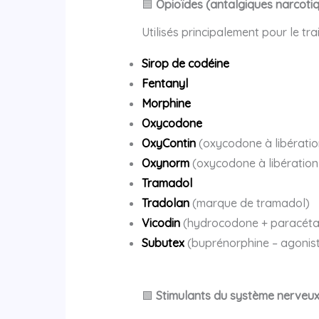
🟦
Opioïdes (antalgiques narcoti
Utilisés principalement pour le tr
Sirop de codéine
Fentanyl
Morphine
Oxycodone
OxyContin
(oxycodone à libérati
Oxynorm
(oxycodone à libération
Tramadol
Tradolan
(marque de tramadol)
Vicodin
(hydrocodone + paracéta
Subutex
(buprénorphine – agoniste
🟩
Stimulants du système nerveux