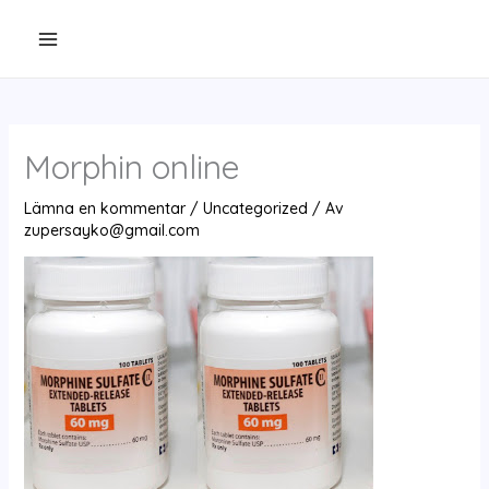
Hoppa
till
innehåll
Morphin online
Lämna en kommentar
/
Uncategorized
/ Av
zupersayko@gmail.com