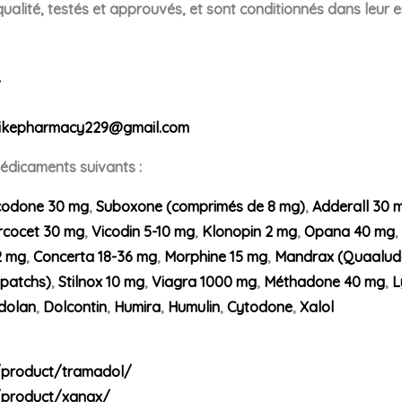
lité, testés et approuvés, et sont conditionnés dans leur e
/
ikepharmacy229@gmail.com
dicaments suivants :
odone 30 mg
,
Suboxone (comprimés de 8 mg)
,
Adderall 30 
rcocet 30 mg
,
Vicodin 5-10 mg
,
Klonopin 2 mg
,
Opana 40 mg
,
2 mg
,
Concerta 18-36 mg
,
Morphine 15 mg
,
Mandrax (Quaalud
(patchs)
,
Stilnox 10 mg
,
Viagra 1000 mg
,
Méthadone 40 mg
,
L
dolan
,
Dolcontin
,
Humira
,
Humulin
,
Cytodone
,
Xalol
/product/tramadol/
/product/xanax/