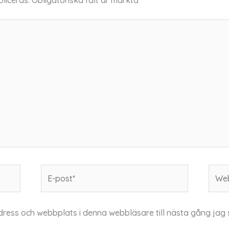
liceras.
Obligatoriska fält är märkta
*
E-
Webb
post*
dress och webbplats i denna webbläsare till nästa gång jag 