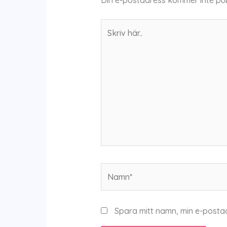
Din e-postadress kommer inte pub
Skriv
här..
Namn*
Spara mitt namn, min e-posta