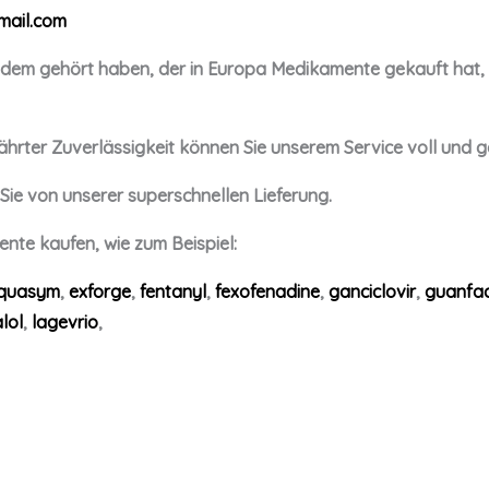
ail.com
em gehört haben, der in Europa Medikamente gekauft hat, is
hrter Zuverlässigkeit können Sie unserem Service voll und g
n Sie von unserer superschnellen Lieferung.
te kaufen, wie zum Beispiel:
quasym
,
exforge
,
fentanyl
,
fexofenadine
,
ganciclovir
,
guanfac
lol
,
lagevrio
,