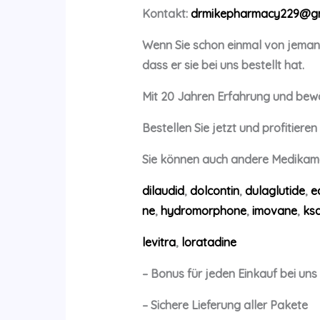
Kontakt:
drmikepharmacy229@gm
Wenn Sie schon einmal von jemand
dass er sie bei uns bestellt hat.
Mit 20 Jahren Erfahrung und bewä
Bestellen Sie jetzt und profitiere
Sie können auch andere Medikamen
dilaudid
,
dolcontin
,
dulaglutide
,
e
ne
,
hydromorphone
,
imovane
,
ksa
levitra
,
loratadine
– Bonus für jeden Einkauf bei uns
– Sichere Lieferung aller Pakete