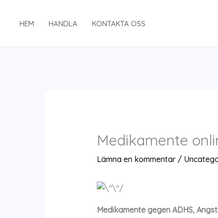
Hoppa
till
HEM
HANDLA
KONTAKTA OSS
innehåll
Medikamente onlin
Lämna en kommentar
/
Uncatego
Medikamente gegen ADHS, Angstzu