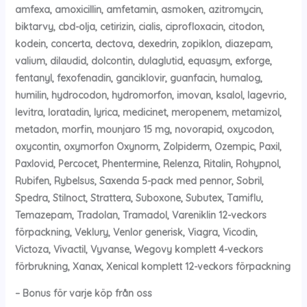
amfexa, amoxicillin, amfetamin, asmoken, azitromycin,
biktarvy, cbd-olja, cetirizin, cialis, ciprofloxacin, citodon,
kodein, concerta, dectova, dexedrin, zopiklon, diazepam,
valium, dilaudid, dolcontin, dulaglutid, equasym, exforge,
fentanyl, fexofenadin, ganciklovir, guanfacin, humalog,
humilin, hydrocodon, hydromorfon, imovan, ksalol, lagevrio,
levitra, loratadin, lyrica, medicinet, meropenem, metamizol,
metadon, morfin, mounjaro 15 mg, novorapid, oxycodon,
oxycontin, oxymorfon Oxynorm, Zolpiderm, Ozempic, Paxil,
Paxlovid, Percocet, Phentermine, Relenza, Ritalin, Rohypnol,
Rubifen, Rybelsus, Saxenda 5-pack med pennor, Sobril,
Spedra, Stilnoct, Strattera, Suboxone, Subutex, Tamiflu,
Temazepam, Tradolan, Tramadol, Vareniklin 12-veckors
förpackning, Veklury, Venlor generisk, Viagra, Vicodin,
Victoza, Vivactil, Vyvanse, Wegovy komplett 4-veckors
förbrukning, Xanax, Xenical komplett 12-veckors förpackning
– Bonus för varje köp från oss