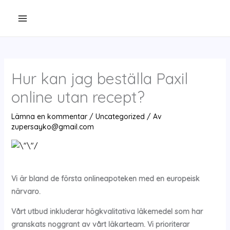
Hoppa
till
innehåll
Hur kan jag beställa Paxil
online utan recept?
Lämna en kommentar
/
Uncategorized
/ Av
zupersayko@gmail.com
Vi är bland de första onlineapoteken med en europeisk
närvaro.
Vårt utbud inkluderar högkvalitativa läkemedel som har
granskats noggrant av vårt läkarteam. Vi prioriterar