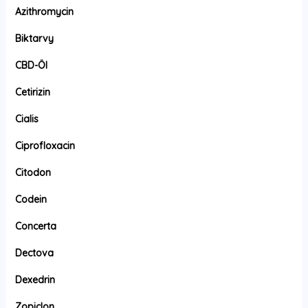
Azithromycin
Biktarvy
CBD-Öl
Cetirizin
Cialis
Ciprofloxacin
Citodon
Codein
Concerta
Dectova
Dexedrin
Zopiclon