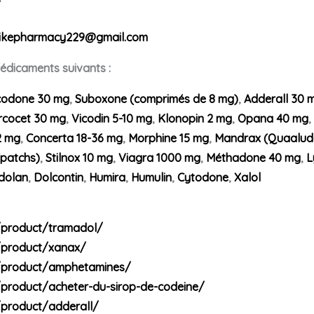
/
ikepharmacy229@gmail.com
dicaments suivants :
odone 30 mg
,
Suboxone (comprimés de 8 mg)
,
Adderall 30 
rcocet 30 mg
,
Vicodin 5-10 mg
,
Klonopin 2 mg
,
Opana 40 mg
,
2 mg
,
Concerta 18-36 mg
,
Morphine 15 mg
,
Mandrax (Quaalud
(patchs)
,
Stilnox 10 mg
,
Viagra 1000 mg
,
Méthadone 40 mg
,
L
dolan
,
Dolcontin
,
Humira
,
Humulin
,
Cytodone
,
Xalol
/product/tramadol/
/product/xanax/
/product/amphetamines/
product/acheter-du-sirop-de-codeine/
product/adderall/