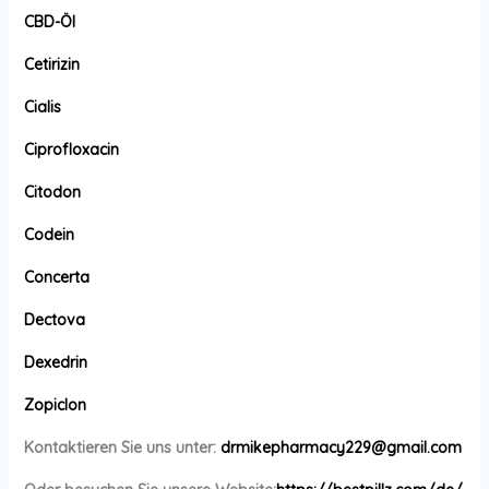
CBD-Öl
Cetirizin
Cialis
Ciprofloxacin
Citodon
Codein
Concerta
Dectova
Dexedrin
Zopiclon
Kontaktieren Sie uns unter:
drmikepharmacy229@gmail.com