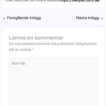
Oder besuchen Sie unsere Website:
https://bestpillz.com/de/
←
Föregående Inlägg
Nästa Inlägg
→
Lämna en kommentar
Din e-postadress kommer inte publiceras.
Obligatoriska
fält är märkta
*
Skriv
här..