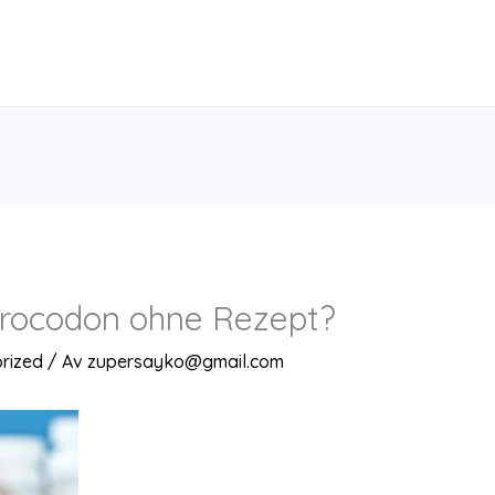
rocodon ohne Rezept?
rized
/ Av
zupersayko@gmail.com