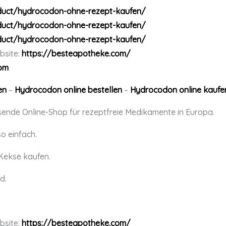
duct/hydrocodon-ohne-rezept-kaufen/
duct/hydrocodon-ohne-rezept-kaufen/
duct/hydrocodon-ohne-rezept-kaufen/
bsite:
https://besteapotheke.com/
om
en
–
Hydrocodon online bestellen
–
Hydrocodon online kaufe
sende Online-Shop für rezeptfreie Medikamente in Europa.
o einfach.
 Kekse kaufen.
d.
bsite:
https://besteapotheke.com/