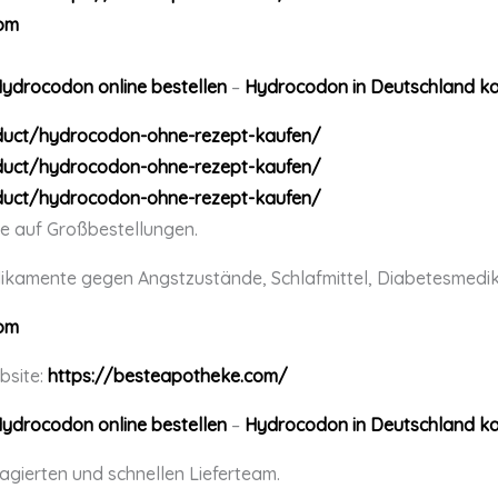
om
ydrocodon online bestellen
–
Hydrocodon in Deutschland k
duct/hydrocodon-ohne-rezept-kaufen/
duct/hydrocodon-ohne-rezept-kaufen/
duct/hydrocodon-ohne-rezept-kaufen/
e auf Großbestellungen.
dikamente gegen Angstzustände, Schlafmittel, Diabetesme
om
bsite:
https://besteapotheke.com/
ydrocodon online bestellen
–
Hydrocodon in Deutschland k
gagierten und schnellen Lieferteam.