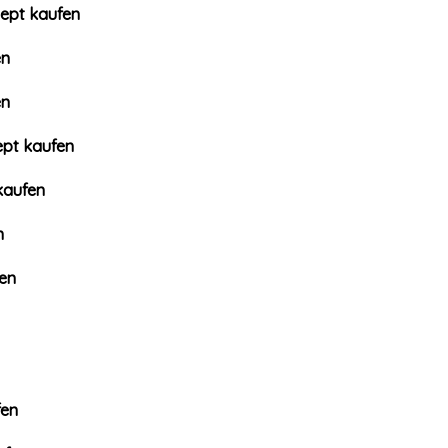
zept kaufen
en
en
ept kaufen
kaufen
n
en
fen