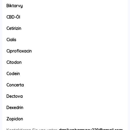
Biktarvy
CBD-Öl
Cetirizin
Cialis
Ciprofloxacin
Citodon
Codein
Concerta
Dectova
Dexedrin
Zopiclon