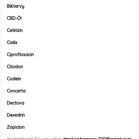
Biktarvy
CBD-Öl
Cetirizin
Cialis
Ciprofloxacin
Citodon
Codein
Concerta
Dectova
Dexedrin
Zopiclon