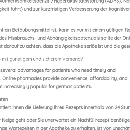
 Aufmerksamkeitsdefizit-/Hyperaktivitätsstörung (ADHS), Nar
keit führt) und zur kurzfristigen Verbesserung der kognitiven
 ein Betäubungsmittel ist, kann es nur mit einem gültigen R
es Missbrauchs- und Abhängigkeitspotenzials sollte der Onl
st darauf zu achten, dass die Apotheke seriös ist und die ge
– mit günstigem und sicherem Versand?
s several advantages for patients who need timely and
n. Online pharmacies provide convenience, affordability, and
m increasingly popular for german patients.
nten
ntiert Ihnen die Lieferung Ihres Rezepts innerhalb von 24 Stu
 Neige geht oder Sie unerwartet ein Nachfüllrezept benötigen 
ge Wartezeiten in der Apotheke zu erhalten, ist von unschä