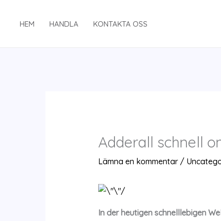
Hoppa
till
HEM
HANDLA
KONTAKTA OSS
innehåll
Adderall schnell o
Lämna en kommentar
/
Uncatego
In der heutigen schnelllebigen W