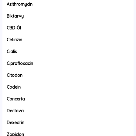
Azithromycin
Biktarvy
CBD-Öl
Cetirizin
Cialis
Ciprofloxacin
Citodon
Codein
Concerta
Dectova
Dexedrin
Zopiclon