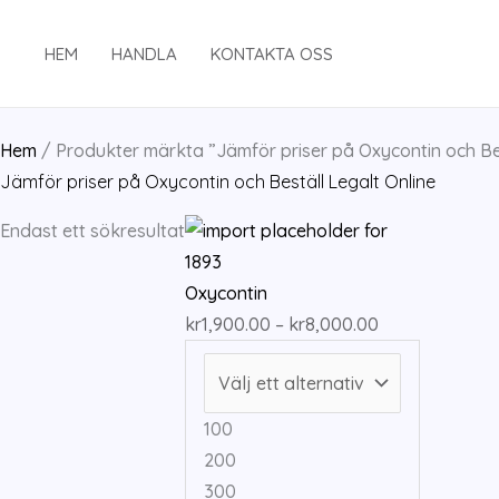
Hoppa
till
HEM
HANDLA
KONTAKTA OSS
innehåll
Hem
/ Produkter märkta ”Jämför priser på Oxycontin och Bes
Jämför priser på Oxycontin och Beställ Legalt Online
Endast ett sökresultat
Oxycontin
Prisintervall:
kr
1,900.00
–
kr
8,000.00
kr1,900.00
till
kr8,000.00
100
200
300