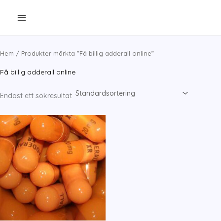
Hoppa
till
innehåll
Hem
/ Produkter märkta ”Få billig adderall online”
Få billig adderall online
Endast ett sökresultat