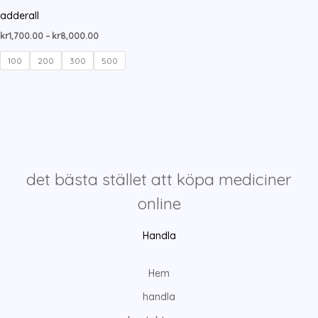
adderall
Prisintervall:
kr
1,700.00
–
kr
8,000.00
kr1,700.00
till
100
200
300
500
kr8,000.00
det bästa stället att köpa mediciner
online
Handla
Hem
handla