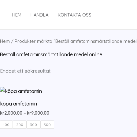
Hoppa
till
HEM
HANDLA
KONTAKTA OSS
innehåll
Hem
/ Produkter märkta ”Beställ amfetaminsmärtstillande medel 
Beställ amfetaminsmärtstillande medel online
Endast ett sökresultat
köpa amfetamin
Prisintervall:
kr
2,000.00
–
kr
9,000.00
kr2,000.00
till
100
200
300
500
kr9,000.00