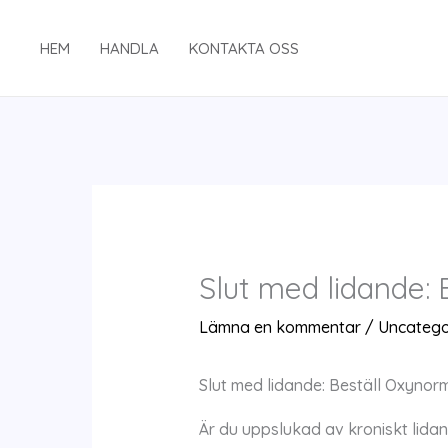
Hoppa
till
HEM
HANDLA
KONTAKTA OSS
innehåll
Slut med lidande: 
Lämna en kommentar
/
Uncatego
Slut med lidande: Beställ Oxynorm
Är du uppslukad av kroniskt lida