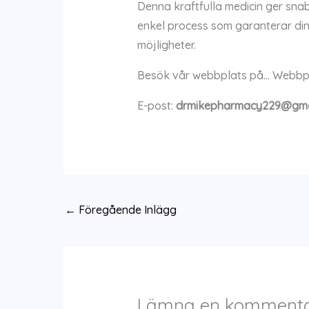
Denna kraftfulla medicin ger snabb
enkel process som garanterar din
möjligheter.
Besök vår webbplats på… Webbp
E-post:
drmikepharmacy229@gma
←
Föregående Inlägg
Lämna en komment