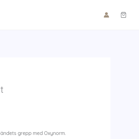
t
 eländets grepp med Oxynorm.