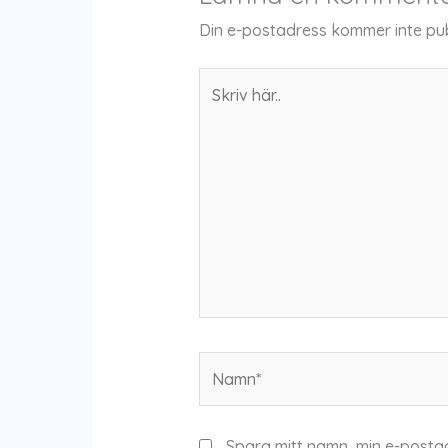
Din e-postadress kommer inte pub
Skriv
här..
Namn*
Spara mitt namn, min e-posta