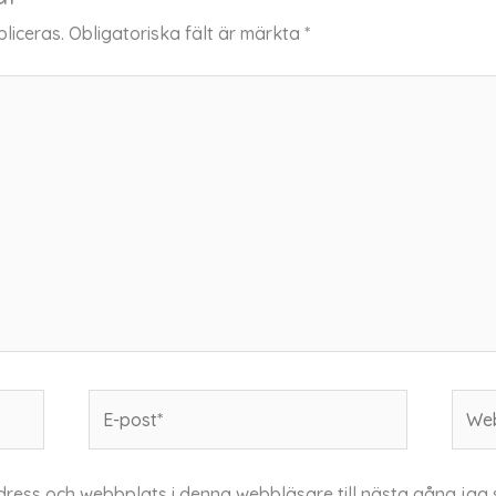
liceras.
Obligatoriska fält är märkta
*
E-
Webb
post*
dress och webbplats i denna webbläsare till nästa gång jag 