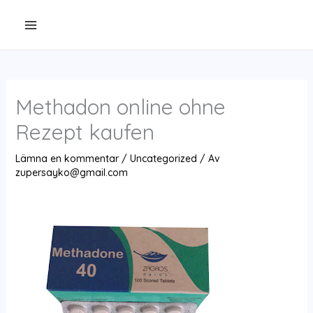
Hoppa
till
innehåll
Methadon online ohne
Rezept kaufen
Lämna en kommentar
/
Uncategorized
/ Av
zupersayko@gmail.com